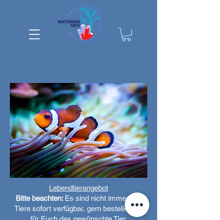
Lebendtierangebot
Bitte beachten:
Es sind nicht immer alle
Tiere sofort verfügbar, gern bestellen wir
für Euch das gewünschte Tier.