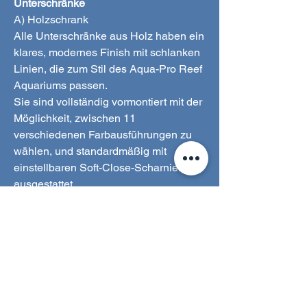
Unterschränke
A) Holzschrank
Alle Unterschränke aus Holz haben ein
klares, modernes Finish mit schlanken
Linien, die zum Stil des Aqua-Pro Reef
Aquariums passen.
Sie sind vollständig vormontiert mit der
Möglichkeit, zwischen 11
verschiedenen Farbausführungen zu
wählen, und standardmäßig mit
einstellbaren Soft-Close-Scharnieren
ausgestattet.
Schnellverschlusstüren ermöglichen
den leichten Zugang bei
Wartungsarbeiten.
Ein großer Belüftungsraum auf der
Rückseite des Schranks verhindert die
Bildung von Feuchtigkeit.
Der Rahmen aus Flugzeugaluminium