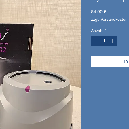
Preis
84,90 €
zzgl. Versandkosten
Anzahl
*
In