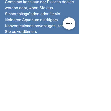
Complete kann aus der Flasche dosiert
werden oder, wenn Sie aus
Sicherheitsgründen oder für ein
kleineres Aquarium niedrigere
Konzentrationen bevorzugen, können
Sie es verdünnen.
Wenn Sie Complete wie empfohlen
dosieren, wird das Ionengleichgewicht
Ihres Aquariums aufrechterhalten.
Complete versorgt Ihr Riff mit Bor,
Bromid, Chrom, Fluorid, Jodid, Lithium,
Magnesium, Kalium, Sulfat, Strontium
und vielen anderen Spurenelementen.
Complete kann das Korallenwachstum
um das Doppelte anderer
Dosierungsmethoden steigern,
dennoch ist ein erhöhter
Dosierungsverbrauch zu erwarten.