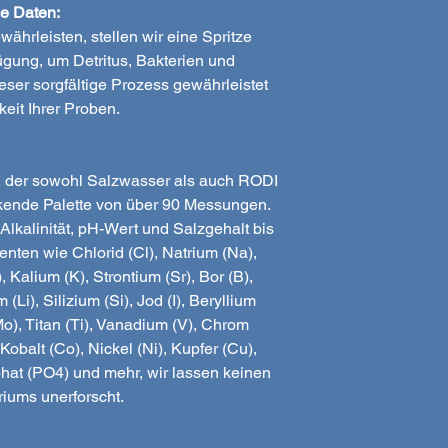
he Daten:
hrleisten, stellen wir eine Spritze
ügung, um Detritus, Bakterien und
eser sorgfältige Prozess gewährleistet
eit Ihrer Proben.
st, der sowohl Salzwasser als auch RODI
ckende Palette von über 90 Messungen.
lkalinität, pH-Wert und Salzgehalt bis
nten wie Chlorid (Cl), Natrium (Na),
Kalium (K), Strontium (Sr), Bor (B),
(Li), Silizium (Si), Jod (I), Beryllium
o), Titan (Ti), Vanadium (V), Chrom
Kobalt (Co), Nickel (Ni), Kupfer (Cu),
phat (PO4) und mehr, wir lassen keinen
iums unerforscht.