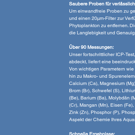
Saubere Proben für verlässlic
Um einwandfreie Proben zu gewä
und einen 20μm-Filter zur Verf
Phytoplankton zu entfernen. Di
die Langlebigkeit und Genauigk
Über 90 Messungen:
Unser fortschrittlicher ICP-Te
abdeckt, liefert eine beeindru
Von wichtigen Parametern wie A
hin zu Makro- und Spureneleme
Calcium (Ca), Magnesium (Mg), 
Brom (Br), Schwefel (S), Lithium 
(Be), Barium (Ba), Molybdän (M
(Cr), Mangan (Mn), Eisen (Fe), 
Zink (Zn), Phosphor (P), Phos
Aspekt der Chemie Ihres Aquar
Schnelle Ergebnisse: