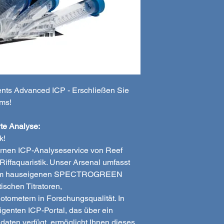
nts Advanced ICP - Erschließen Sie
ums!
rte Analyse:
k!
rnen ICP-Analyseservice von Reef
Riffaquaristik. Unser Arsenal umfasst
vom hauseigenen SPECTROGREEN
schen Titratoren,
ometern in Forschungsqualität. In
igenten ICP-Portal, das über ein
daten verfügt, ermöglicht Ihnen dieses