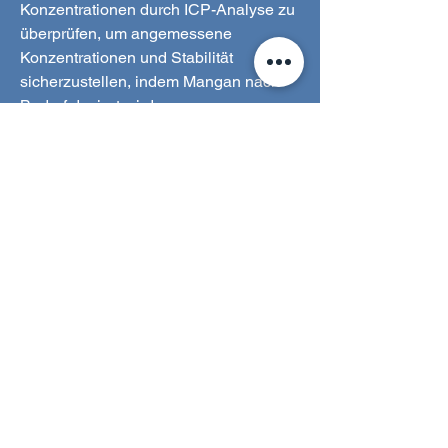
Konzentrationen durch ICP-Analyse zu
überprüfen, um angemessene
Konzentrationen und Stabilität
sicherzustellen, indem Mangan nach
Bedarf dosiert wird.
Mangan im Meerwasser liegt bei etwa
1-2 µg/l.
Manganese Zlement, das in
Verbindung mit einem regelmäßigen
Testverfahren verwendet wird,
ermöglicht es jedem Kühlcontainer,
Korrekturen am Mangangehalt
vorzunehmen, um sicherzustellen, dass
der Gehalt in seinem Tankwasser
innerhalb des besten Bereichs für
seine Freunde bleibt.