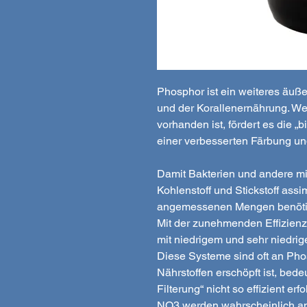
Phosphor ist ein weiteres äuße
und der Korallenernährung. W
vorhanden ist, fördert es die 
einer verbesserten Färbung un
Damit Bakterien und andere m
Kohlenstoff und Stickstoff ass
angemessenen Mengen benöti
​Mit der zunehmenden Effizien
mit niedrigem und sehr niedrig
Diese Systeme sind oft an Pho
Nährstoffen erschöpft ist, bede
Filterung“ nicht so effizient erf
NO3 werden wahrscheinlich a