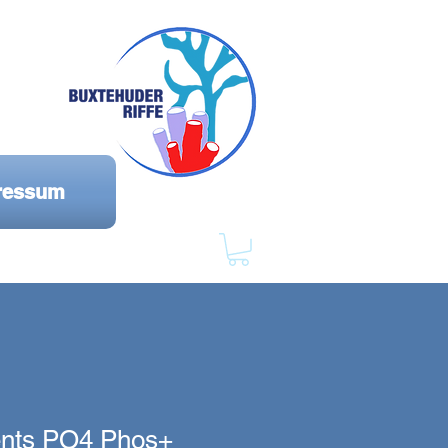
ressum
ents PO4 Phos+