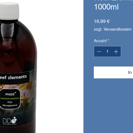
1000ml
Preis
16,99 €
zzgl. Versandkosten
Anzahl
*
In