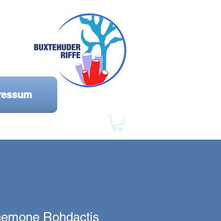
ressum
nemone Rohdactis