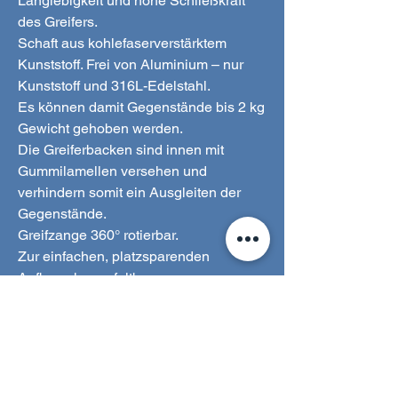
Langlebigkeit und hohe Schließkraft
des Greifers.
Schaft aus kohlefaserverstärktem
Kunststoff. Frei von Aluminium – nur
Kunststoff und 316L-Edelstahl.
Es können damit Gegenstände bis 2 kg
Gewicht gehoben werden.
Die Greiferbacken sind innen mit
Gummilamellen versehen und
verhindern somit ein Ausgleiten der
Gegenstände.
Greifzange 360° rotierbar.
Zur einfachen, platzsparenden
Aufbewahrung faltbar.
Mit praktischer Aufhängeöse.
Geeignet für Innen- und Außenbereich.
Länge: 86 cm – ideal für tiefe Becken!