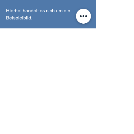
Hierbei handelt es sich um ein
Beispielbild.
Sie bekommen einen ähnlichen
Ableger mit 6 bis 8 Polypen aus
eigener Nachzucht.
Zoanthus sind sehr pflegeleicht und
zählen daher zum Erstbesatz eines
Meerwasseraquarium.
Wir empfehlen einen Standort in
Bodennähe am besten separat auf
einem Stein getrennt vom Hauptriff.