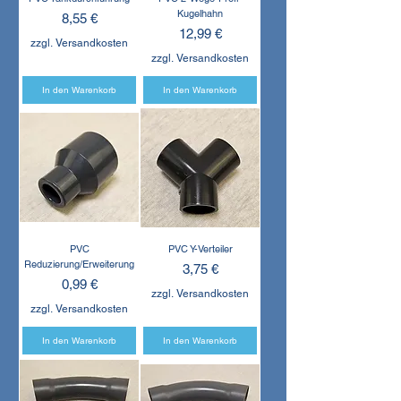
Kugelhahn
Preis
8,55 €
Preis
12,99 €
zzgl. Versandkosten
zzgl. Versandkosten
In den Warenkorb
In den Warenkorb
PVC
PVC Y-Verteiler
Reduzierung/Erweiterung
Preis
3,75 €
Preis
0,99 €
zzgl. Versandkosten
zzgl. Versandkosten
In den Warenkorb
In den Warenkorb