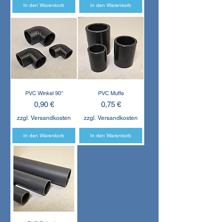
In den Warenkorb
In den Warenkorb
PVC Winkel 90°
PVC Muffe
Preis
Preis
0,90 €
0,75 €
zzgl. Versandkosten
zzgl. Versandkosten
In den Warenkorb
In den Warenkorb