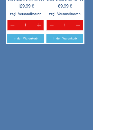
Preis
Preis
129,99 €
89,99 €
zzgl. Versandkosten
zzgl. Versandkosten
In den Warenkorb
In den Warenkorb